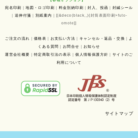
【各種オプション】
宛名印刷
｜
地図・ロゴ印刷
｜
料金別納印刷
｜
封入、投函
｜
封緘シール
｜
追伸付箋
｜
別紙案内
｜[[&deco(black,,){封筒表面印刷
>
futo-
omote
]]
ご注文の流れ
｜
価格表
｜
お支払い方法
｜
キャンセル・返品・交換
｜
よ
くある質問
｜
お問合せ
｜
お知らせ
運営会社概要
｜
特定商取引法の表示
｜
個人情報保護方針
｜
サイトのご
利用について
サイトマップ