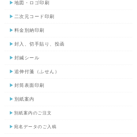
▶
地図・ロゴ印刷
▶
二次元コード印刷
▶
料金別納印刷
▶
封入、切手貼り、投函
▶
封緘シール
▶
追伸付箋（ふせん）
▶
封筒表面印刷
▶
別紙案内
▶
別紙案内のご注文
▶
宛名データのご入稿