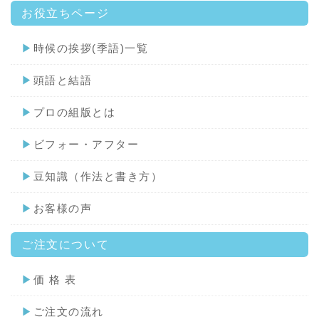
お役立ちページ
▶
時候の挨拶(季語)一覧
▶
頭語と結語
▶
プロの組版とは
▶
ビフォー・アフター
▶
豆知識（作法と書き方）
▶
お客様の声
ご注文について
▶
価 格 表
▶
ご注文の流れ