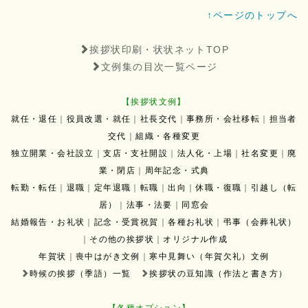
↑ページのトップへ
挨拶状印刷・状状ネットTOP
文例集の目次一覧ページ
【挨拶状文例】
就任・退任
｜
役員改選・就任
｜
社長交代
｜
事務所・会社移転
｜
担当者
交代
｜
組織・各種変更
独立開業・会社設立
｜
支店・支社開設
｜
法人化・上場
｜
社名変更
｜
廃
業・閉店
｜
周年記念・式典
転勤・転任
｜
退職
｜
定年退職
｜
転職
｜
出向
｜
休職・復職
｜
引越し（転
居）
｜
法事・法要
｜
同窓会
結婚報告・お礼状
｜
記念・受賞祝賀
｜
各種お礼状
｜
弔事（会葬礼状）
｜
その他の挨拶状
｜
オリジナル作成
年賀状
｜
喪中はがき文例
｜
寒中見舞い（年賀欠礼）文例
時候の挨拶（季語）一覧
挨拶状の豆知識（作法と書き方）