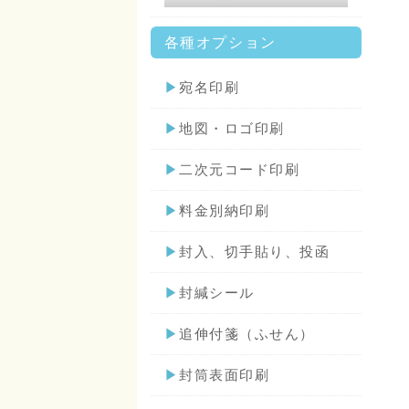
各種オプション
▶
宛名印刷
▶
地図・ロゴ印刷
▶
二次元コード印刷
▶
料金別納印刷
▶
封入、切手貼り、投函
▶
封緘シール
▶
追伸付箋（ふせん）
▶
封筒表面印刷