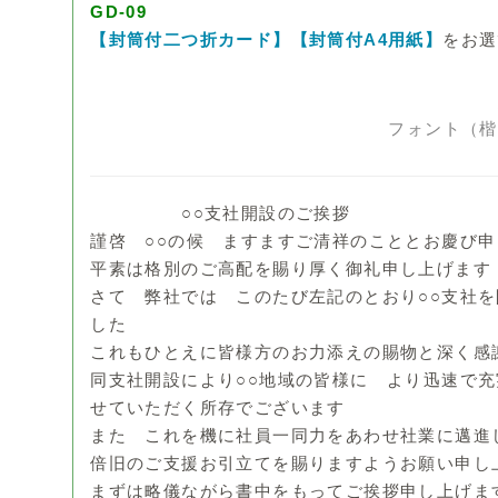
GD-09
【封筒付二つ折カード】【封筒付A4用紙】
をお選
フォント（楷
○○支社開設のご挨拶
謹啓 ○○の候 ますますご清祥のこととお慶び
平素は格別のご高配を賜り厚く御礼申し上げます
さて 弊社では このたび左記のとおり○○支社
した
これもひとえに皆様方のお力添えの賜物と深く感
同支社開設により○○地域の皆様に より迅速で
せていただく所存でございます
また これを機に社員一同力をあわせ社業に邁進
倍旧のご支援お引立てを賜りますようお願い申し
まずは略儀ながら書中をもってご挨拶申し上げま