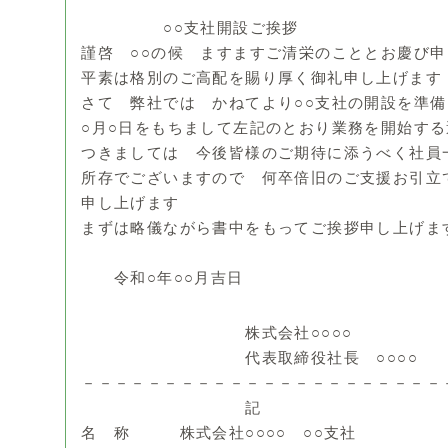
○○支社開設ご挨拶
謹啓 ○○の候 ますますご清栄のこととお慶び
平素は格別のご高配を賜り厚く御礼申し上げます
さて 弊社では かねてより○○支社の開設を準
○月○日をもちまして左記のとおり業務を開始す
つきましては 今後皆様のご期待に添うべく社員
所存でございますので 何卒倍旧のご支援お引立
申し上げます
まずは略儀ながら書中をもってご挨拶申し上げま
謹 
令和○年○○月吉日
株式会社○○○○
代表取締役社長 ○○○○
－－－－－－－－－－－－－－－－－－－－－－
記
名 称 株式会社○○○○ ○○支社