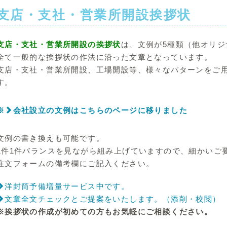
支店・支社・営業所開設挨拶状
支店・支社・営業所開設の挨拶状
は、文例が5種類（他オリジ
全て一般的な挨拶状の作法に沿った文章となっています。
支店・支社・営業所開設、工場開設等、様々なパターンをご
す。
※
会社設立の文例はこちらのページに移りました
文例の書き換えも可能です。
1件1件バランスを見ながら組み上げていますので、細かいご
注文フォームの備考欄にご記入ください。
洋封筒予備増量サービス中です。
文章全文チェックとご提案をいたします。（添削・校閲）
※挨拶状の作成が初めての方もお気軽にご相談ください。