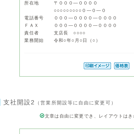
所在地 〒０００―００００
○○○○○○○○○０―０―０
電話番号 ０００―００００―００００
ＦＡＸ ０００―００００―００００
責任者 支店長 ○○○○
業務開始 令和○年○月○日（○）
支社開設2
（営業所開設等に自由に変更可）
文章は自由に変更でき、レイアウトはき