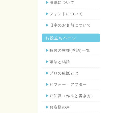
▶
用紙について
▶
フォントについて
▶
旧字のお名前について
お役立ちページ
▶
時候の挨拶(季語)一覧
▶
頭語と結語
▶
プロの組版とは
▶
ビフォー・アフター
▶
豆知識（作法と書き方）
▶
お客様の声