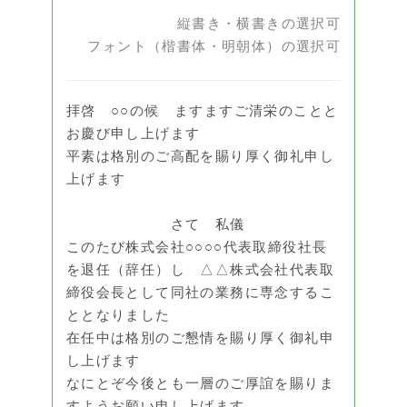
縦書き・横書きの選択可
フォント（楷書体・明朝体）の選択可
拝啓 ○○の候 ますますご清栄のことと
お慶び申し上げます
平素は格別のご高配を賜り厚く御礼申し
上げます
さて 私儀
このたび株式会社○○○○代表取締役社長
を退任（辞任）し △△株式会社代表取
締役会長として同社の業務に専念するこ
ととなりました
在任中は格別のご懇情を賜り厚く御礼申
し上げます
なにとぞ今後とも一層のご厚誼を賜りま
すようお願い申し上げます