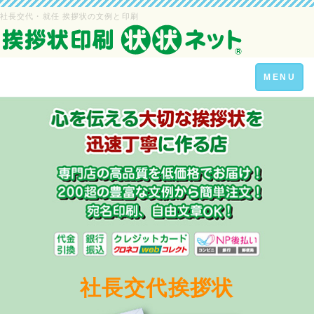
社長交代・就任 挨拶状の文例と印刷
Toggle
MENU
navigation
社長交代挨拶状