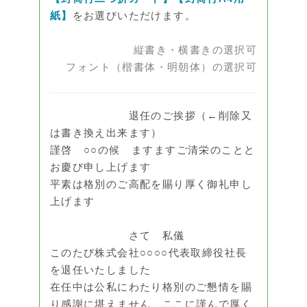
紙】
をお選びいただけます。
縦書き・横書きの選択可
フォント（楷書体・明朝体）の選択可
退任のご挨拶（←削除又
は書き換え出来ます）
謹啓 ○○の候 ますますご清栄のことと
お慶び申し上げます
平素は格別のご高配を賜り厚く御礼申し
上げます
さて 私儀
このたび株式会社○○○○代表取締役社長
を退任いたしました
在任中は公私にわたり格別のご懇情を賜
り感謝に堪えません ここに謹んで厚く