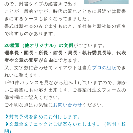
ので、封書タイプの縦書きで出す
ことが一般的ですが、時代の流れとともに最近では横書
きにするケースも多くなってきました。
書式は新社長のみで出すものと、前社長と新社長の連名
で出すものがあります。
20種類（他オリジナル）の文例
がございます。
理事長・園長・所長・館長・局長・執行委員長等、代表
者や文章の変更が自由にできます。
又、文字数に合わせてレイアウトは当店
プロの組版
でき
れいに整えます。
1件1件バランスを見ながら組み上げていますので、細か
いご要望にもお応え出来ます。ご要望は注文フォームの
備考欄にご記入ください。
ご不明な点はお気軽に
お問い合わせ
ください。
封筒予備を多めにお付けします。
文章全文チェックとご提案をいたします。（添削・校
閲）