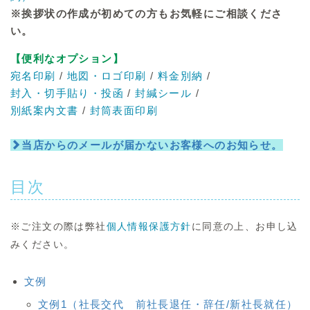
※挨拶状の作成が初めての方もお気軽にご相談くださ
い。
【便利なオプション】
宛名印刷
/
地図・ロゴ印刷
/
料金別納
/
封入・切手貼り・投函
/
封緘シール
/
別紙案内文書
/
封筒表面印刷
当店からのメールが届かないお客様へのお知らせ。
目次
※ご注文の際は弊社
個人情報保護方針
に同意の上、お申し込
みください。
文例
文例1（社長交代 前社長退任・辞任/新社長就任）