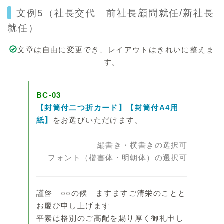
文例5（社長交代 前社長顧問就任/新社長
就任）
文章は自由に変更でき、レイアウトはきれいに整えま
す。
BC-03
【封筒付二つ折カード】【封筒付A4用
紙】
をお選びいただけます。
縦書き・横書きの選択可
フォント（楷書体・明朝体）の選択可
謹啓 ○○の候 ますますご清栄のことと
お慶び申し上げます
平素は格別のご高配を賜り厚く御礼申し