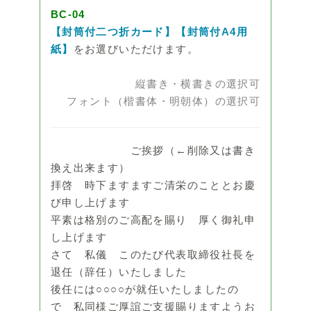
BC-04
【封筒付二つ折カード】【封筒付A4用
紙】
をお選びいただけます。
縦書き・横書きの選択可
フォント（楷書体・明朝体）の選択可
ご挨拶（←削除又は書き
換え出来ます）
拝啓 時下ますますご清栄のこととお慶
び申し上げます
平素は格別のご高配を賜り 厚く御礼申
し上げます
さて 私儀 このたび代表取締役社長を
退任（辞任）いたしました
後任には○○○○が就任いたしましたの
で 私同様ご厚誼ご支援賜りますようお