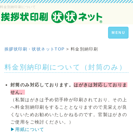
料金別納印刷について
Toggle
MENU
navigation
挨拶状印刷・状状ネットTOP
>
料金別納印刷
料金別納印刷について
（封筒のみ）
封筒のみ対応しております。
はがきは対応しておりま
せん。
（私製はがきは予め切手枠が印刷されており、その上
へ料金別納印刷をすることとなりますので見栄えが良
くないためお勧めいたしかねるのです。官製はがきの
ご使用をご検討ください。）
▶用紙について