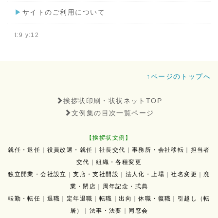
▶
サイトのご利用について
t:9 y:12
↑ページのトップへ
挨拶状印刷・状状ネットTOP
文例集の目次一覧ページ
【挨拶状文例】
就任・退任
｜
役員改選・就任
｜
社長交代
｜
事務所・会社移転
｜
担当者
交代
｜
組織・各種変更
独立開業・会社設立
｜
支店・支社開設
｜
法人化・上場
｜
社名変更
｜
廃
業・閉店
｜
周年記念・式典
転勤・転任
｜
退職
｜
定年退職
｜
転職
｜
出向
｜
休職・復職
｜
引越し（転
居）
｜
法事・法要
｜
同窓会