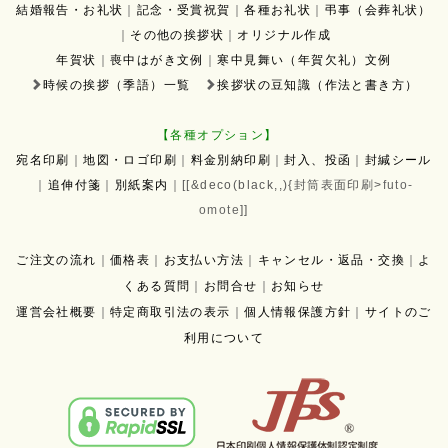
結婚報告・お礼状
｜
記念・受賞祝賀
｜
各種お礼状
｜
弔事（会葬礼状）
｜
その他の挨拶状
｜
オリジナル作成
年賀状
｜
喪中はがき文例
｜
寒中見舞い（年賀欠礼）文例
時候の挨拶（季語）一覧
挨拶状の豆知識（作法と書き方）
【各種オプション】
宛名印刷
｜
地図・ロゴ印刷
｜
料金別納印刷
｜
封入、投函
｜
封緘シール
｜
追伸付箋
｜
別紙案内
｜[[&deco(black,,){封筒表面印刷
>
futo-
omote
]]
ご注文の流れ
｜
価格表
｜
お支払い方法
｜
キャンセル・返品・交換
｜
よ
くある質問
｜
お問合せ
｜
お知らせ
運営会社概要
｜
特定商取引法の表示
｜
個人情報保護方針
｜
サイトのご
利用について