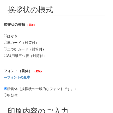
挨拶状の様式
挨拶状の種類
（必須）
はがき
単カード（封筒付）
二つ折カード（封筒付）
A4用紙三つ折（封筒付）
フォント（書体）
（必須）
→フォントの見本
楷書体（挨拶状の一般的なフォントです。）
明朝体
印刷内容のご入力